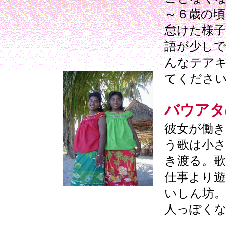
～６歳の
怠けた様子
語が少し
んなテア
てくださ
バウアタ
彼女が働
う歌は小
き渡る。歌
仕事より遊
いしん坊
人っぽく