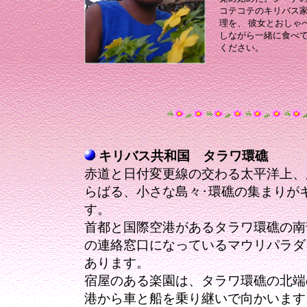
コテコテのキリバス
理を、 彼女とおしゃ
しながら一緒に食べ
ください。
キリバス共和国 タラワ環礁
赤道と日付変更線の交わる太平洋上、
らばる、小さな島々･環礁の集まりが
す。
首都と国際空港があるタラワ環礁の南
の連絡窓口になっているマウリパラダ
あります。
宿屋のある楽園は、タラワ環礁の北端
港から車と船を乗り継いで向かいます