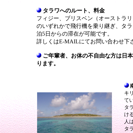
タラワへのルート、料金
フィジー、ブリスベン（オーストラリ
のいずれかで飛行機を乗り継ぎ、タラ
泊5日からの滞在が可能です。
詳しくはE-MAILにてお問い合わせ下
ご年輩者、お体の不自由な方は日本
ります。
キ
て
タ
け
人
タ