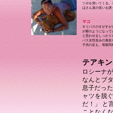
ツボを突いてくる。
ばさん達の笑いを誘
マコ
キリバスのすがすが
が癖のようになって
と思わせるしっかり
バス女性並みの食欲
子供の足も、母親同
テアキン
ロシーナ
なんとブ
息子だった
ャツを脱
だ！」 と
ことなく