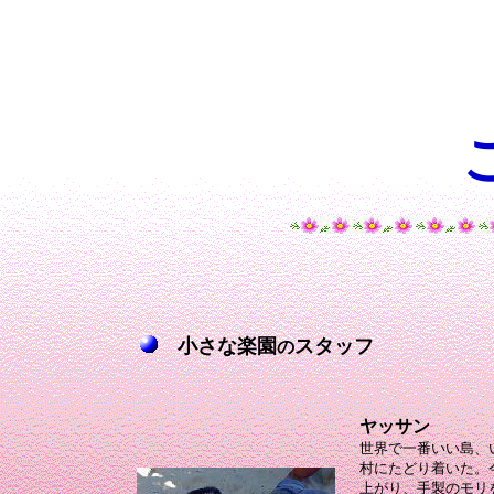
小さな楽園
スタッフ
の
ヤッサン
世界で一番いい島、
村にたどり着いた。
上がり、手製のモリ