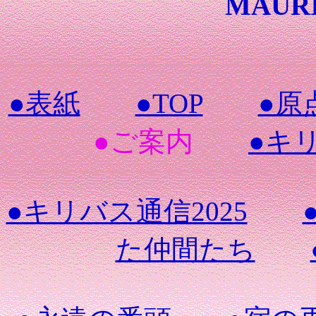
MAURI
●表紙
●TOP
●原
●ご案内
●キ
●キリバス通信2025
た仲間たち