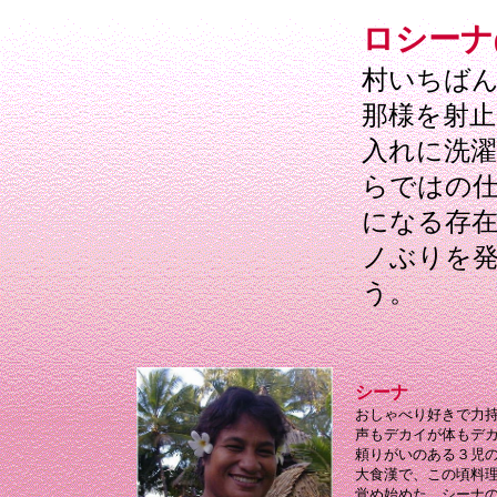
ロシーナ
村いちば
那様を射止
入れに洗濯
らではの
になる存
ノぶりを
う。
シーナ
おしゃべり好きで力
声もデカイが体もデ
頼りがいのある３児
大食漢で、この頃料
覚め始めた。シーナ