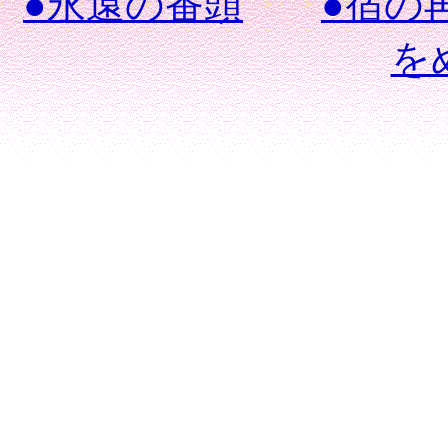
●永遠の番頭
●宿の
を