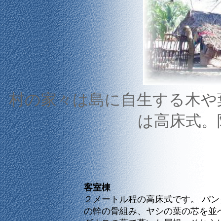
村の家々は島に自生する木や
は高床式。
客室棟
２メートル程の高床式です。 パ
の幹の骨組み、ヤシの葉の芯を並