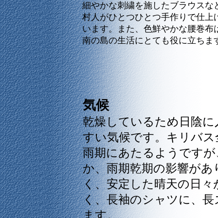
細やかな刺繍を施したブラウスな
村人がひとつひとつ手作りで仕上
います。また、色鮮やかな腰巻布
南の島の生活にとても役に立ちま
気候
乾燥しているため日陰に
すい気候です。キリバス
雨期にあたるようですが
か、雨期乾期の影響があ
く、安定した晴天の日々
く、長袖のシャツに、長
ます。