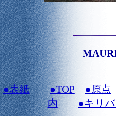
MAURI
●表紙
●TOP
●原点
内
●キリ