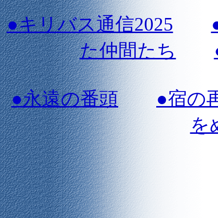
●キリバス通信2025
た仲間たち
●永遠の番頭
●宿の
を