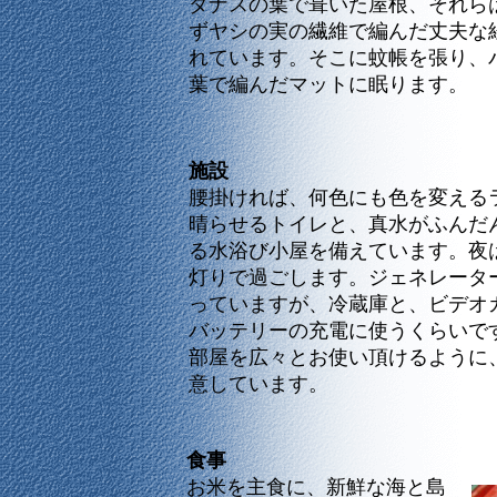
ダナスの葉で葺いた屋根、それら
ずヤシの実の繊維で編んだ丈夫な
れています。そこに蚊帳を張り、
葉で編んだマットに眠ります。
施設
腰掛ければ、何色にも色を変える
晴らせるトイレと、真水がふんだ
る水浴び小屋を備えています。夜
灯りで過ごします。ジェネレータ
っていますが、冷蔵庫と、ビデオ
バッテリーの充電に使うくらいで
部屋を広々とお使い頂けるように
意しています。
食事
お米を主食に、新鮮な海と島