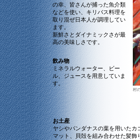
の幸、皆さんが捕った魚介類
などを使い、キリバス料理を
取り混ぜ日本人が調理してい
ます。
新鮮さとダイナミックさが最
高の美味しさです。
飲み物
ミネラルウォーター、ビー
ル、ジュースを用意していま
す。
村
お土産
ヤシやパンダナスの葉を用いたカ
マット、貝殻を組み合わせた髪飾